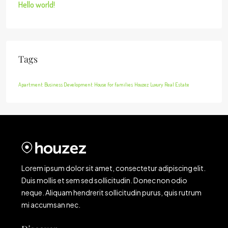
Hello world!
Tags
Apartment
Business Development
House for families
Houzez
Luxury
Real Estate
Lorem ipsum dolor sit amet, consectetur adipiscing elit.
Duis mollis et sem sed sollicitudin. Donec non odio
neque. Aliquam hendrerit sollicitudin purus, quis rutrum
mi accumsan nec.